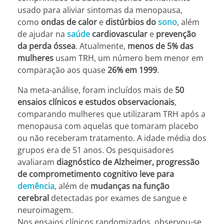
usado para aliviar sintomas da menopausa,
como
ondas de calor
e
distúrbios do
sono
, além
de ajudar na
saúde
cardiovascular
e
prevenção
da perda óssea
. Atualmente,
menos de 5% das
mulheres
usam TRH, um número bem menor em
comparação aos quase
26% em 1999
.
Na meta-análise, foram incluídos mais de
50
ensaios clínicos e estudos observacionais
,
comparando mulheres que utilizaram TRH após a
menopausa com aquelas que tomaram placebo
ou não receberam tratamento. A idade média dos
grupos era de 51 anos. Os pesquisadores
avaliaram
diagnóstico de Alzheimer, progressão
de comprometimento cognitivo leve para
demência
, além de
mudanças na função
cerebral
detectadas por exames de sangue e
neuroimagem.
Nos ensaios clínicos randomizados, observou-se