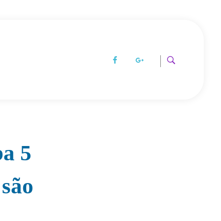
ba 5
 são