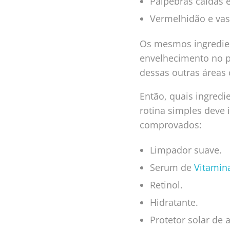
Pálpebras caídas e
Vermelhidão e vas
Os mesmos ingredien
envelhecimento no 
dessas outras área
Então, quais ingred
rotina simples deve 
comprovados:
Limpador suave.
Serum de
Vitamin
Retinol.
Hidratante.
Protetor solar de 