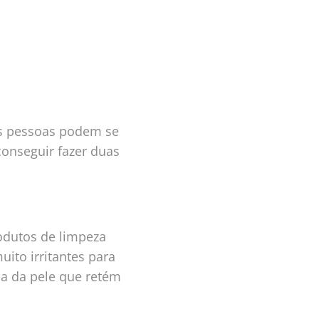
as pessoas podem se
conseguir fazer duas
odutos de limpeza
ito irritantes para
na da pele que retém