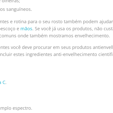
 olheiras;
os sanguíneos.
tes e rotina para o seu rosto também podem ajudar
pescoço e
mãos
. Se você já usa os produtos, não cu
s comuns onde também mostramos envelhecimento.
ientes você deve procurar em seus produtos antienv
incluir estes ingredientes anti-envelhecimento cienti
a C
.
amplo espectro.