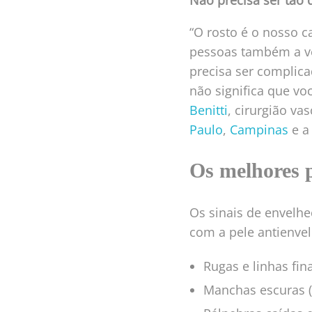
Não precisa ser tão di
“O rosto é o nosso c
pessoas também a ve
precisa ser complica
não significa que vo
Benitti
, cirurgião v
Paulo
,
Campinas
e a 
Os melhores p
Os sinais de envelh
com a pele antienve
Rugas e linhas fin
Manchas escuras (