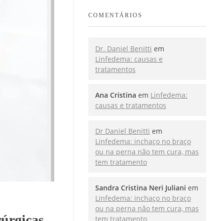
COMENTÁRIOS
Dr. Daniel Benitti
em
Linfedema: causas e
tratamentos
Ana Cristina
em
Linfedema:
causas e tratamentos
Dr Daniel Benitti
em
Linfedema: inchaço no braço
ou na perna não tem cura, mas
tem tratamento
Sandra Cristina Neri Juliani
em
Linfedema: inchaço no braço
ou na perna não tem cura, mas
rúrgicas
tem tratamento