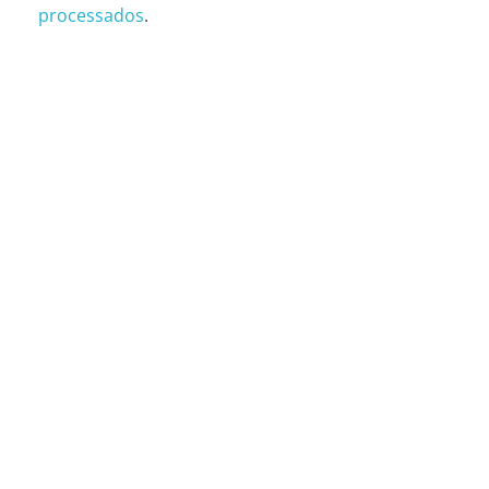
processados
.
CONTATOS
São Paulo (SP)
Telefone: (11) 3081-6851
Whatsapp: (11) 98481-1000
Rua Oscar Freire, 2250, T9/T10 – São Paulo (SP)