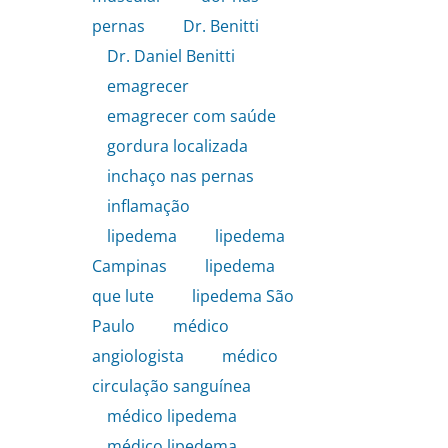
pernas
,
Dr. Benitti
,
Dr. Daniel Benitti
,
emagrecer
,
emagrecer com saúde
,
gordura localizada
,
inchaço nas pernas
,
inflamação
,
lipedema
,
lipedema
Campinas
,
lipedema
que lute
,
lipedema São
Paulo
,
médico
angiologista
,
médico
circulação sanguínea
,
médico lipedema
,
médico lipedema