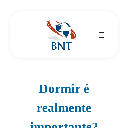
Cirurgião Vascular
Dr Daniel Benitti
Dormir é
realmente
importante?