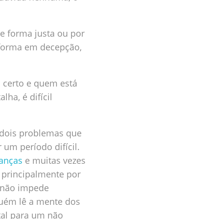
e forma justa ou por
sforma em decepção,
 certo e quem está
ha, é difícil
a dois problemas que
um período difícil.
ianças
e muitas vezes
 principalmente por
 não impede
guém lê a mente dos
tal para um não