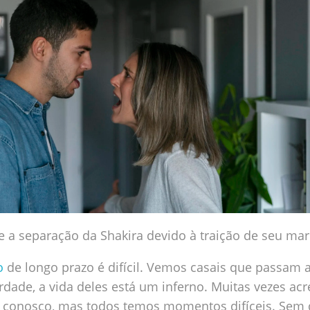
 a separação da Shakira devido à traição de seu mar
o
de longo prazo é difícil. Vemos casais que passam 
erdade, a vida deles está um inferno. Muitas vezes ac
 conosco, mas todos temos momentos difíceis. Sem