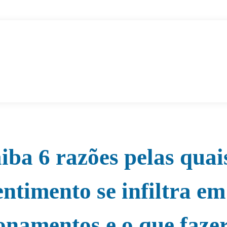
iba 6 razões pelas quai
entimento se infiltra em
onamentos e o que faze