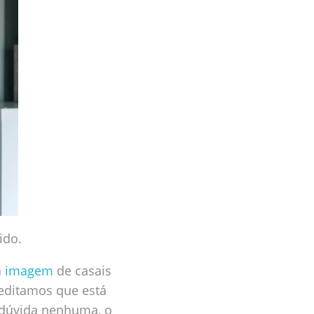
ido.
a
imagem
de casais
reditamos que está
 dúvida nenhuma, o