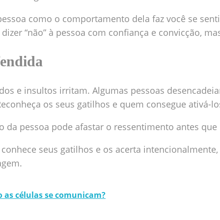
pessoa como o comportamento dela faz você se sentir
 dizer “não” à pessoa com confiança e convicção, m
fendida
idos e insultos irritam. Algumas pessoas desencadei
conheça os seus gatilhos e quem consegue ativá-los
o da pessoa pode afastar o ressentimento antes que e
conhece seus gatilhos e os acerta intencionalmente,
agem.
 as células se comunicam?