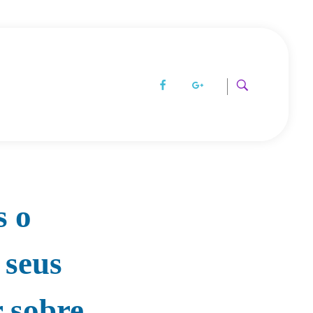
s o
 seus
r sobre