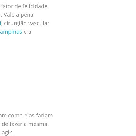
fator de felicidade
a. Vale a pena
i
, cirurgião vascular
ampinas
e a
nte como elas fariam
s de fazer a mesma
 agir.