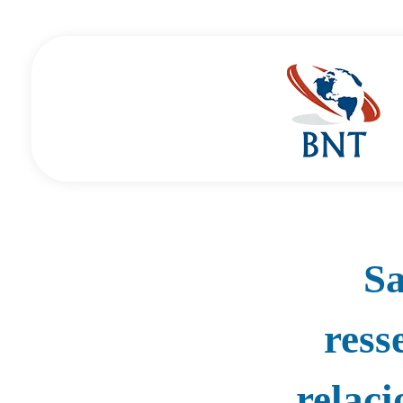
Cirurgião Vascular
Dr Daniel Benitti
Sa
ress
relaci