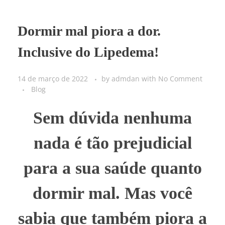
Dormir mal piora a dor.
Inclusive do Lipedema!
14 de março de 2022
by
admdan
with
No Comment
Blog
Sem dúvida nenhuma
nada é tão prejudicial
para a sua saúde quanto
dormir mal. Mas você
sabia que também piora a