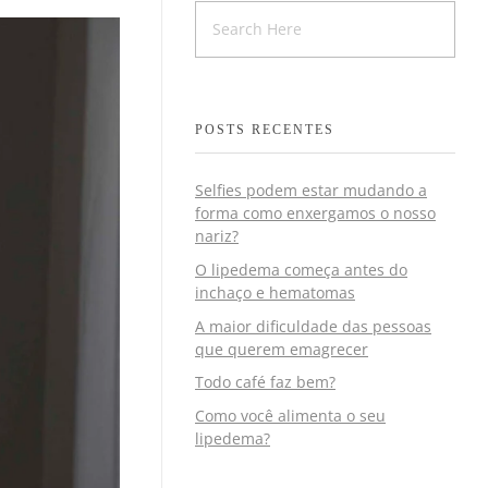
POSTS RECENTES
Selfies podem estar mudando a
forma como enxergamos o nosso
nariz?
O lipedema começa antes do
inchaço e hematomas
A maior dificuldade das pessoas
que querem emagrecer
Todo café faz bem?
Como você alimenta o seu
lipedema?