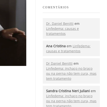
COMENTÁRIOS
Dr. Daniel Benitti
em
Linfedema: causas e
tratamentos
Ana Cristina
em
Linfedema:
causas e tratamentos
Dr Daniel Benitti
em
Linfedema: inchaço no braço
ou na perna não tem cura, mas
tem tratamento
Sandra Cristina Neri Juliani
em
Linfedema: inchaço no braço
ou na perna não tem cura, mas
tem tratamento