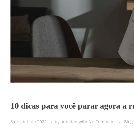
10 dicas para você parar agora a 
5 de abril de 2022
by
admdan
with
No Comment
Blog