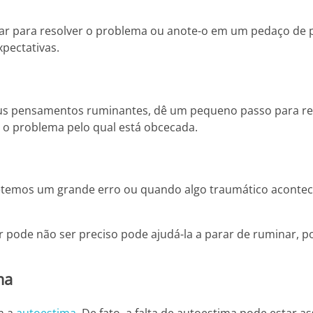
ar para resolver o problema ou anote-o em um pedaço de p
xpectativas.
eus pensamentos ruminantes, dê um pequeno passo para re
r o problema pelo qual está obcecada.
emos um grande erro ou quando algo traumático aconte
pode não ser preciso pode ajudá-la a parar de ruminar, p
ma
m a
autoestima
. De fato, a falta de autoestima pode estar a