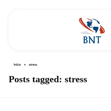
Cirurgião Vascular
Dr Daniel Benitti
Início
»
stress
Posts tagged: stress