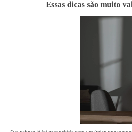
Essas dicas são muito va
Sua cabeça já foi preenchida com um único pensament