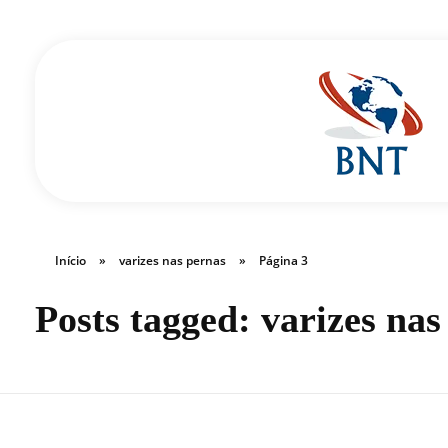
Cirurgião Vascular
Dr Daniel Benitti
Início
»
varizes nas pernas
»
Página 3
Posts tagged: varizes nas