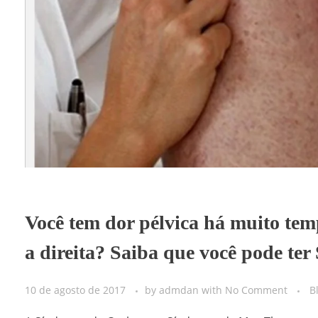
Você tem dor pélvica há muito te
a direita? Saiba que você pode te
10 de agosto de 2017
by
admdan
with
No Comment
B