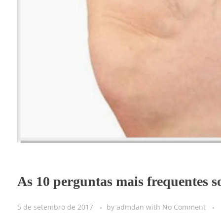
As 10 perguntas mais frequentes s
5 de setembro de 2017
by
admdan
with
No Comment