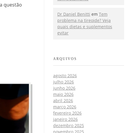
da questão
Dr Daniel Benitti
em
Tem
problema na tireoide? Veja
quais dietas e suplementos
evitar
ARQUIVOS
agosto 2026
julho 2026
junho 2026
maio 2026
abril 2026
março 2026
fevereiro 2026
janeiro 2026
dezembro 2025
novembro 2025