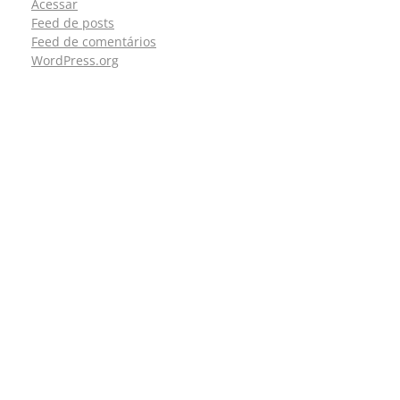
Acessar
Feed de posts
Feed de comentários
WordPress.org
CONTATOS
São Paulo (SP)
Telefone: (11) 3081-6851