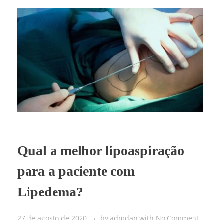
Qual a melhor lipoaspiração
para a paciente com
Lipedema?
27 de agosto de 2020
by
admdan
with
No Comment