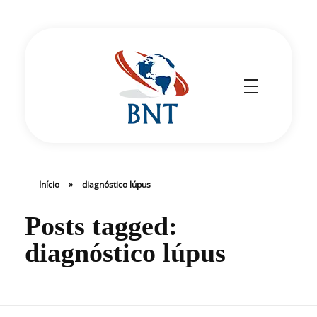
Cirurgião Vascular
Dr Daniel Benitti
Início
»
diagnóstico lúpus
Posts tagged:
diagnóstico lúpus