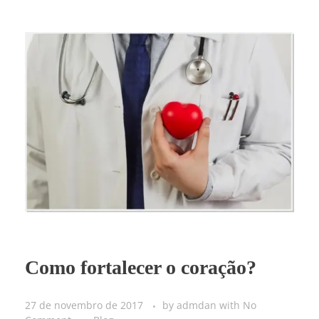
Como fortalecer o coração?
27 de novembro de 2017
by
admdan
with
No