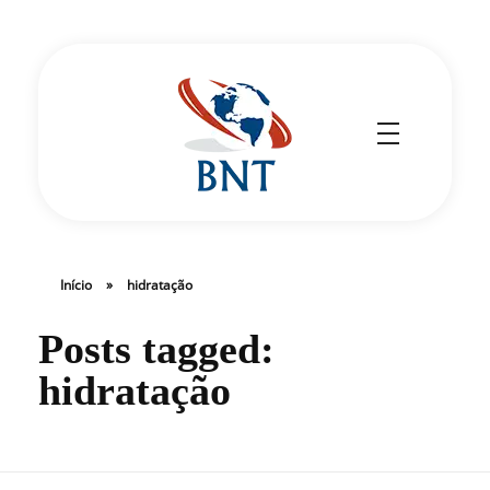
Cirurgião Vascular
Dr Daniel Benitti
Início
»
hidratação
Posts tagged:
hidratação