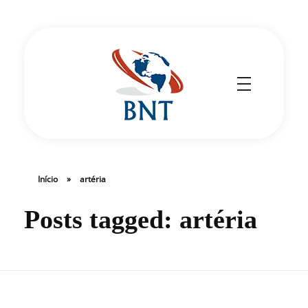
Cirurgião Vascular
Dr Daniel Benitti
Início
»
artéria
Posts tagged: artéria