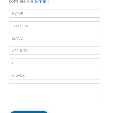
com ele via
e-mail
: