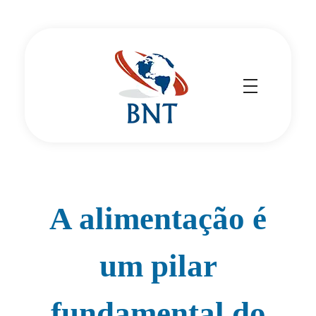
Cirurgião Vascular
Dr Daniel Benitti
A alimentação é
um pilar
fundamental do