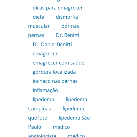
dicas para emagrecer
,
dieta
,
dismorfia
muscular
,
dor nas
pernas
,
Dr. Benitti
,
Dr. Daniel Benitti
,
emagrecer
,
emagrecer com saúde
,
gordura localizada
,
inchaço nas pernas
,
inflamação
,
lipedema
,
lipedema
Campinas
,
lipedema
que lute
,
lipedema São
Paulo
,
médico
angiologista
,
médico