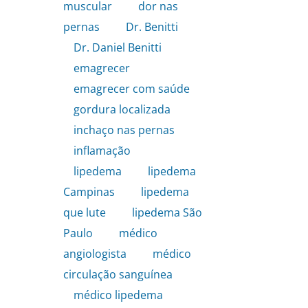
muscular
,
dor nas
pernas
,
Dr. Benitti
,
Dr. Daniel Benitti
,
emagrecer
,
emagrecer com saúde
,
gordura localizada
,
inchaço nas pernas
,
inflamação
,
lipedema
,
lipedema
Campinas
,
lipedema
que lute
,
lipedema São
Paulo
,
médico
angiologista
,
médico
circulação sanguínea
,
médico lipedema
,