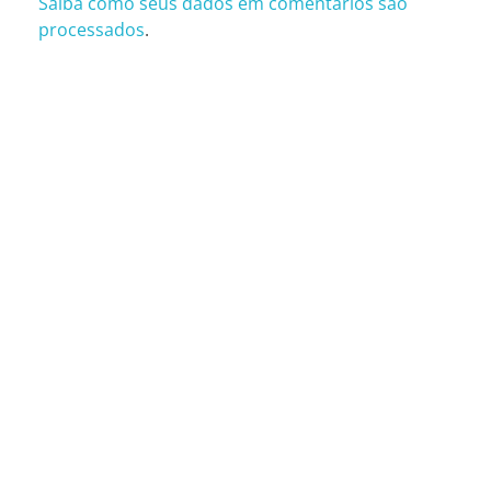
Saiba como seus dados em comentários são
processados
.
CONTATOS
São Paulo (SP)
Telefone: (11) 3081-6851
Whatsapp: (11) 98481-1000
Rua Oscar Freire, 2250, T9/T10 – São Paulo (SP)