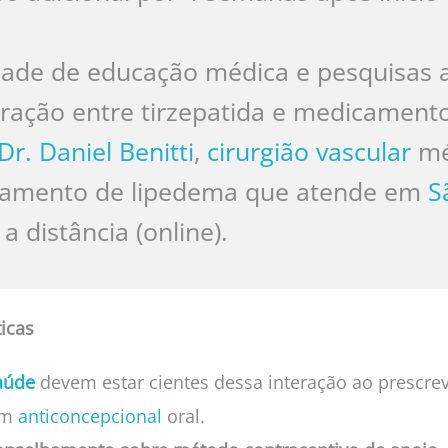
ade de educação médica e pesquisas a
eração entre tirzepatida e medicamentos
Dr. Daniel Benitti
,
cirurgião vascular
mé
atamento de lipedema que atende em
S
a distância (online).
icas
aúde
devem estar cientes dessa interação ao prescrev
am
anticoncepcional
oral.