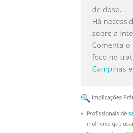
de dose.
Há necessid
sobre a int
Comenta
o
foco no tr
Campinas
e 
Implicações Prát
Profissionais de
s
mulheres que us