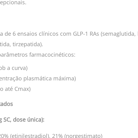
epcionais.
a de 6 ensaios clínicos com GLP-1 RAs (semaglutida, l
ida, tirzepatida).
 parâmetros farmacocinéticos:
ob a curva)
entração plasmática máxima)
o até Cmax)
tados
 SC, dose única):
0% (etinilestradiol), 21% (norgestimato)