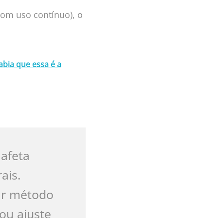
com uso contínuo), o
bia que essa é a
 afeta
ais.
sar método
ou ajuste