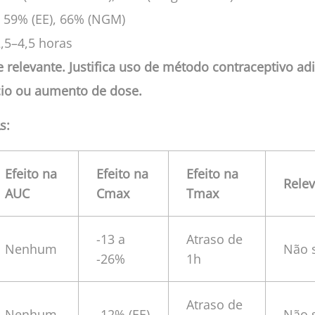
59% (EE), 66% (NGM)
,5–4,5 horas
e relevante. Justifica uso de método contraceptivo adi
io ou aumento de dose.
s:
Efeito na
Efeito na
Efeito na
Relev
AUC
Cmax
Tmax
-13 a
Atraso de
Nenhum
Não s
-26%
1h
Atraso de
Nenhum
-12% (EE)
Não s