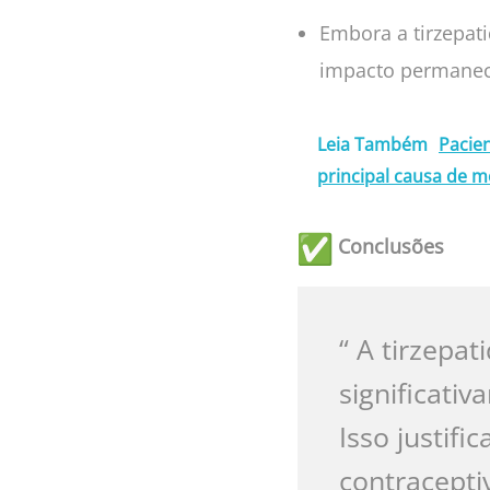
Embora a tirzepati
impacto permanec
Leia Também
Pacie
principal causa de m
Conclusões
“ A tirzepat
significati
Isso justif
contracepti