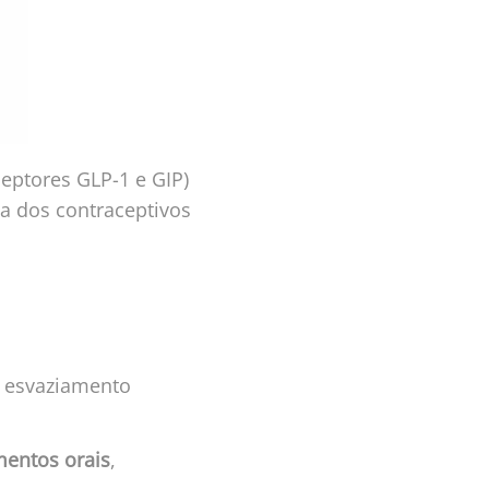
ceptores GLP-1 e GIP)
ca dos contraceptivos
o esvaziamento
entos orais
,