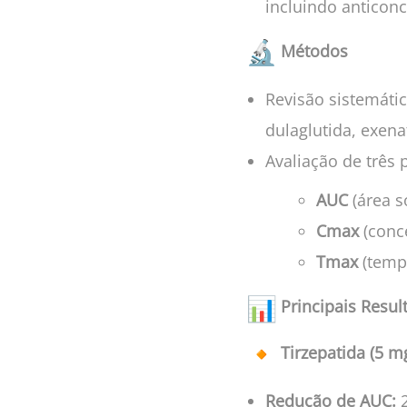
incluindo anticonc
Métodos
Revisão sistemátic
dulaglutida, exenat
Avaliação de três
AUC
(área s
Cmax
(conc
Tmax
(temp
Principais Resul
Tirzepatida (5 mg
Redução de AUC:
2