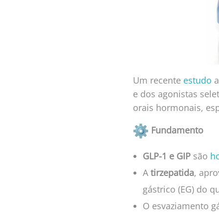
Um recente
estudo
a
e dos agonistas sele
orais hormonais, esp
Fundamento
GLP-1 e GIP
são
h
A
tirzepatida
, apr
gástrico (EG) do q
O esvaziamento gá