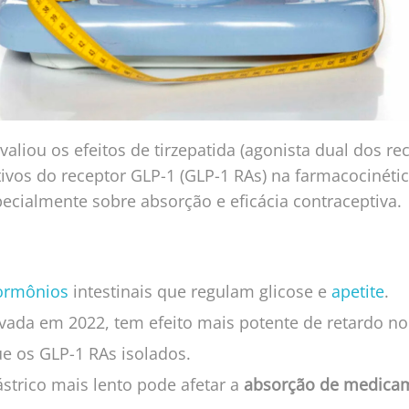
valiou os efeitos de tirzepatida (agonista dual dos re
tivos do receptor GLP-1 (GLP-1 RAs) na farmacocinéti
ecialmente sobre absorção e eficácia contraceptiva.
ormônios
intestinais que regulam glicose e
apetite
.
ovada em 2022, tem efeito mais potente de retardo n
ue os GLP-1 RAs isolados.
strico mais lento pode afetar a
absorção de medicam