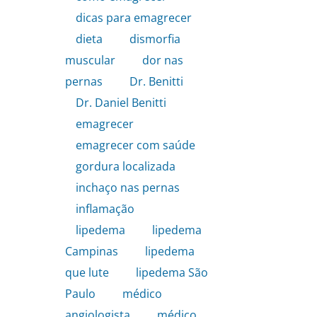
dicas para emagrecer
,
dieta
,
dismorfia
muscular
,
dor nas
pernas
,
Dr. Benitti
,
Dr. Daniel Benitti
,
emagrecer
,
emagrecer com saúde
,
gordura localizada
,
inchaço nas pernas
,
inflamação
,
lipedema
,
lipedema
Campinas
,
lipedema
que lute
,
lipedema São
Paulo
,
médico
angiologista
,
médico