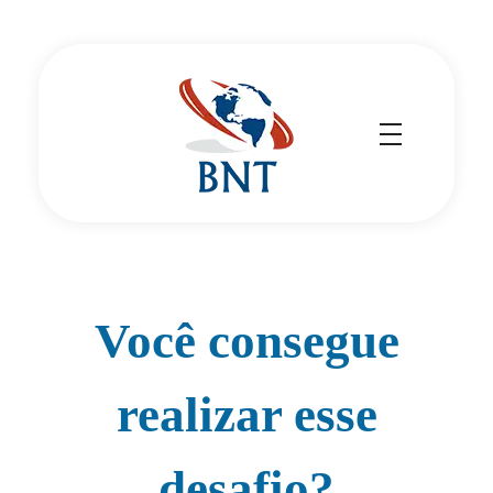
Cirurgião Vascular
Dr Daniel Benitti
Você consegue
realizar esse
desafio?