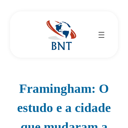
Cirurgião Vascular
Dr Daniel Benitti
Framingham: O
estudo e a cidade
que mudaram a