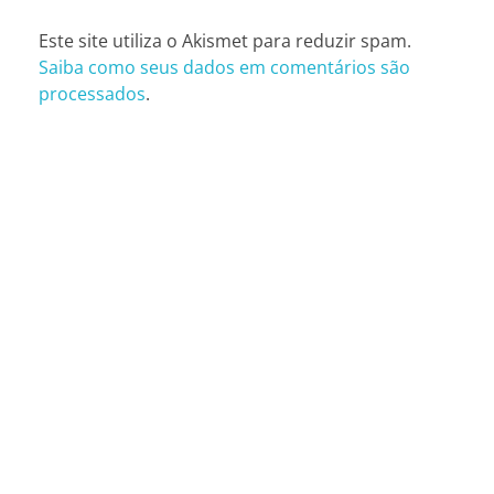
Este site utiliza o Akismet para reduzir spam.
Saiba como seus dados em comentários são
processados
.
CONTATOS
São Paulo (SP)
Telefone: (11) 3081-6851
Whatsapp: (11) 98481-1000