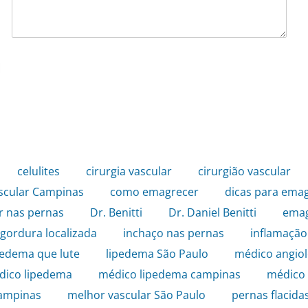
,
celulites
,
cirurgia vascular
,
cirurgião vascular
,
ascular Campinas
,
como emagrecer
,
dicas para ema
r nas pernas
,
Dr. Benitti
,
Dr. Daniel Benitti
,
emag
gordura localizada
,
inchaço nas pernas
,
inflamação
pedema que lute
,
lipedema São Paulo
,
médico angiol
dico lipedema
,
médico lipedema campinas
,
médico 
Campinas
,
melhor vascular São Paulo
,
pernas flacida