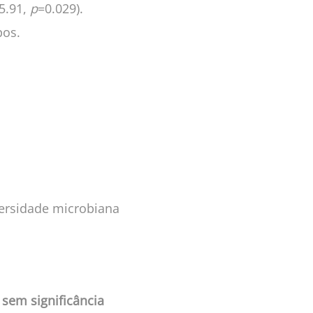
5.91,
p
=0.029).
pos.
versidade microbiana
a
sem significância