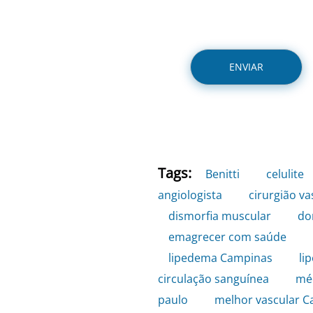
Tags:
Benitti
,
celulite
angiologista
,
cirurgião v
dismorfia muscular
,
do
emagrecer com saúde
,
lipedema Campinas
,
li
circulação sanguínea
,
mé
paulo
,
melhor vascular 