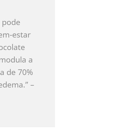
o pode
em-estar
ocolate
 modula a
ma de 70%
edema.” –