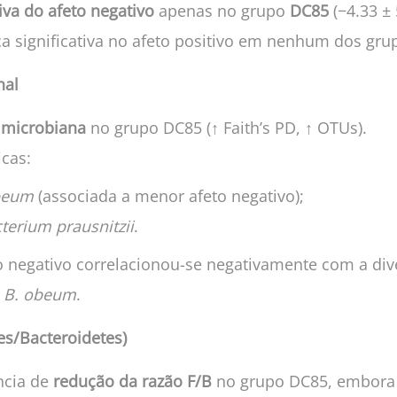
iva do afeto negativo
apenas no grupo
DC85
(−4.33 ± 
ignificativa no afeto positivo em nenhum dos gru
nal
 microbiana
no grupo DC85 (↑ Faith’s PD, ↑ OTUs).
icas:
beum
(associada a menor afeto negativo);
terium prausnitzii
.
o negativo correlacionou-se negativamente com a di
e
B. obeum
.
es/Bacteroidetes)
ncia de
redução da razão F/B
no grupo DC85, embor