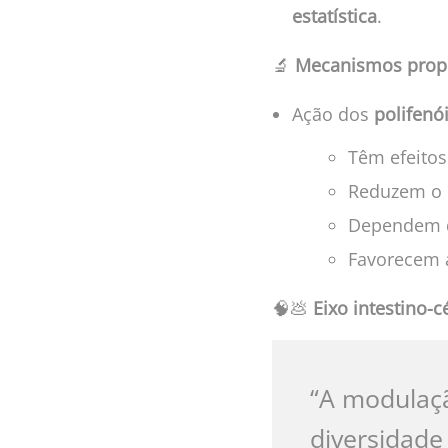
estatística
.
🔬
Mecanismos prop
Ação dos
polifenó
Têm efeitos
Reduzem o c
Dependem da
Favorecem 
🧠💩
Eixo intestino-c
“A modulaçã
diversidade