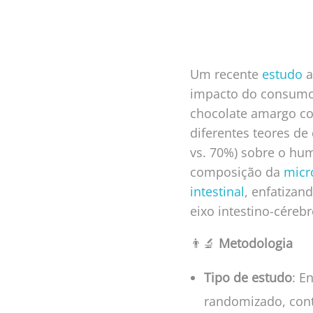
Um recente
estudo
a
impacto do consum
chocolate amargo c
diferentes teores de
vs. 70%) sobre o hu
composição da
micr
intestinal
, enfatizan
eixo intestino-cérebr
👨‍🔬
Metodologia
Tipo de estudo
: E
randomizado, cont