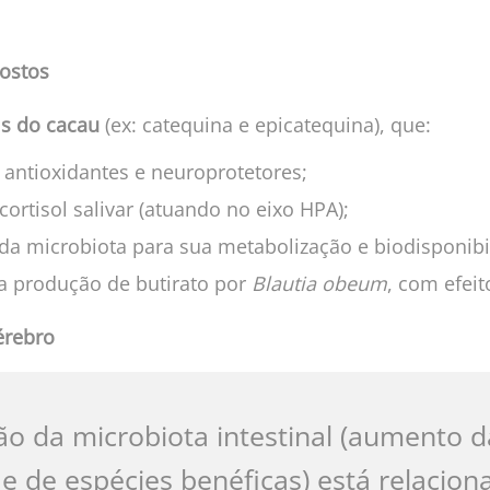
ostos
is do cacau
(ex: catequina e epicatequina), que:
 antioxidantes e neuroprotetores;
ortisol salivar (atuando no eixo HPA);
 microbiota para sua metabolização e biodisponibi
a produção de butirato por
Blautia obeum
, com efeit
érebro
o da microbiota intestinal (aumento d
 e de espécies benéficas) está relacion