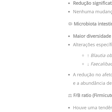
Redução significat
Nenhuma mudança s
🦠
Microbiota intesti
Maior diversidade
Alterações específ
↑
Blautia o
↓
Faecalibac
A redução no afet
e a abundância d
⚖️
F/B ratio (Firmicut
Houve uma tendê