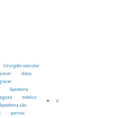
Cirurgião vascular
grecer
,
dieta
,
recer
,
,
lipedema
,
ogista
,
médico
lipedema são
s
,
pernas