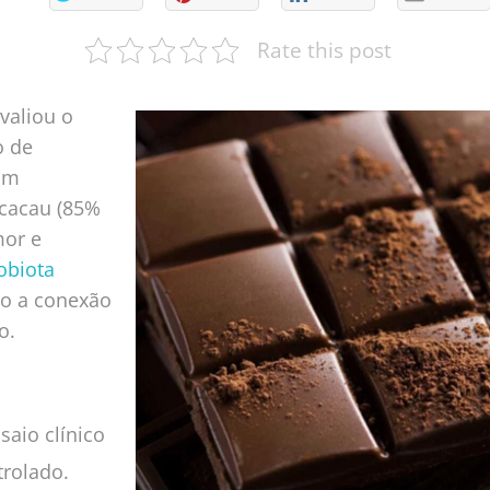
Rate this post
valiou o
o de
om
 cacau (85%
mor e
obiota
do a conexão
o.
nsaio clínico
rolado.