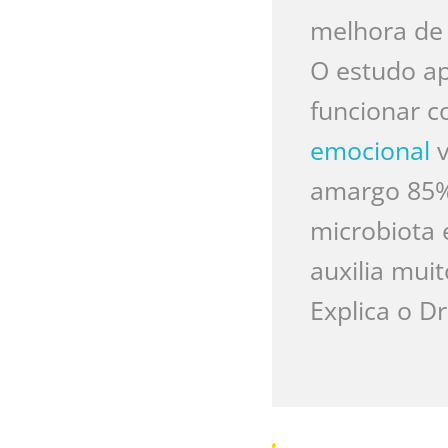
melhora de 
O estudo ap
funcionar c
emocional
v
amargo 85%
microbiota 
auxilia mui
Explica o D