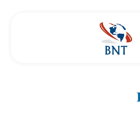
Cirurgião Vascular
Dr Daniel Benitti