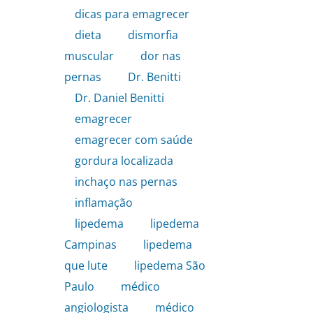
dicas para emagrecer
,
dieta
,
dismorfia
muscular
,
dor nas
pernas
,
Dr. Benitti
,
Dr. Daniel Benitti
,
emagrecer
,
emagrecer com saúde
,
gordura localizada
,
inchaço nas pernas
,
inflamação
,
lipedema
,
lipedema
Campinas
,
lipedema
que lute
,
lipedema São
Paulo
,
médico
angiologista
,
médico