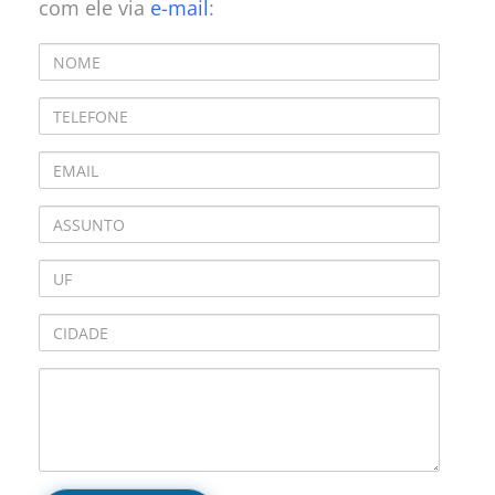
com ele via
e-mail
: