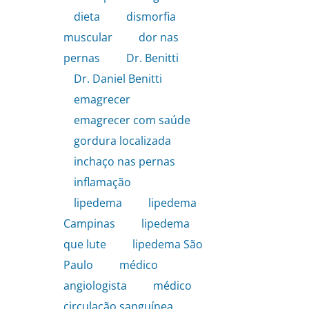
dieta
,
dismorfia
muscular
,
dor nas
pernas
,
Dr. Benitti
,
Dr. Daniel Benitti
,
emagrecer
,
emagrecer com saúde
,
gordura localizada
,
inchaço nas pernas
,
inflamação
,
lipedema
,
lipedema
Campinas
,
lipedema
que lute
,
lipedema São
Paulo
,
médico
angiologista
,
médico
circulação sanguínea
,