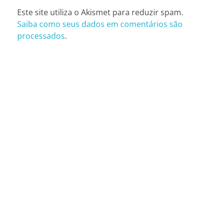
Este site utiliza o Akismet para reduzir spam.
Saiba como seus dados em comentários são
processados
.
CONTATOS
São Paulo (SP)
Telefone: (11) 3081-6851
Whatsapp: (11) 98481-1000