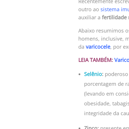
Recentemente escre
outro ao
sistema im
auxiliar a
fertilidade
Abaixo resumimos o
homens, inclusive, m
da
varicocele
, por e
LEIA TAMBÉM:
Varic
Selênio
:
poderoso a
porcentagem de ra
(levando em consi
obesidade, tabagis
integridade da ca
Zinco:
presente em 