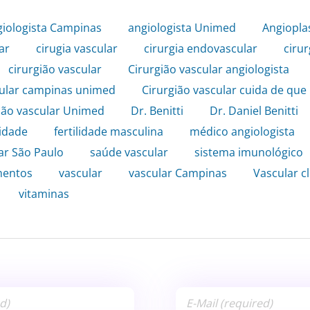
giologista Campinas
,
angiologista Unimed
,
Angioplas
ar
,
cirugia vascular
,
cirurgia endovascular
,
cirur
cirurgião vascular
,
Cirurgião vascular angiologista
,
cular campinas unimed
,
Cirurgião vascular cuida de que
ião vascular Unimed
,
Dr. Benitti
,
Dr. Daniel Benitti
lidade
,
fertilidade masculina
,
médico angiologista
ar São Paulo
,
saúde vascular
,
sistema imunológico
mentos
,
vascular
,
vascular Campinas
,
Vascular cl
,
vitaminas