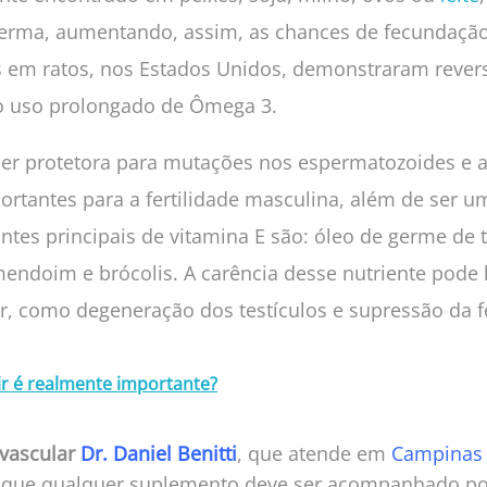
erma, aumentando, assim, as chances de fecundação
s em ratos, nos Estados Unidos, demonstraram rever
 o uso prolongado de Ômega 3.
er protetora para mutações nos espermatozoides e a
rtantes para a fertilidade masculina, além de ser u
ontes principais de vitamina E são: óleo de germe de t
mendoim e brócolis. A carência desse nutriente pode
r, como degeneração dos testículos e supressão da fe
r é realmente importante?
 vascular
Dr. Daniel Benitti
, que atende em
Campinas
ar que qualquer suplemento deve ser acompanhado p