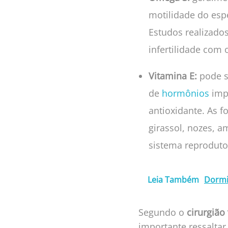
motilidade do esp
Estudos realizado
infertilidade com
Vitamina E:
pode s
de
hormônios
impo
antioxidante. As f
girassol, nozes, a
sistema reproduto
Leia Também
Dormi
Segundo o
cirurgião
importante ressalt