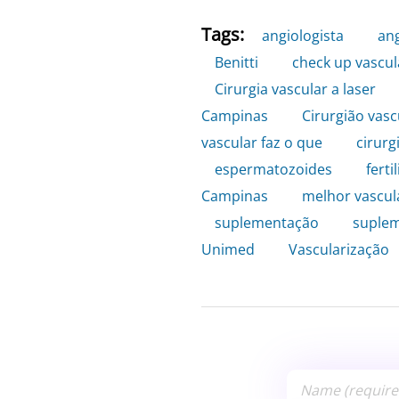
Tags:
angiologista
,
an
Benitti
,
check up vascul
Cirurgia vascular a laser
,
Campinas
,
Cirurgião vas
vascular faz o que
,
cirurg
espermatozoides
,
ferti
Campinas
,
melhor vascul
suplementação
,
suple
Unimed
,
Vascularização