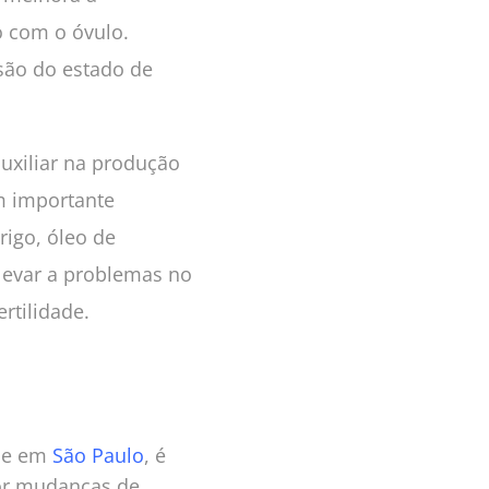
 com o óvulo.
são do estado de
uxiliar na produção
m importante
rigo, óleo de
 levar a problemas no
rtilidade.
e em
São Paulo
, é
or mudanças de