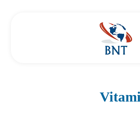
Cirurgião Vascular
Dr Daniel Benitti
Vitami