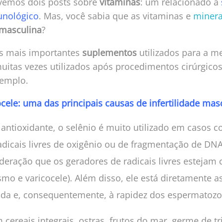
vemos dois posts sobre
vitaminas
: um relacionado à
unológico
. Mas, você sabia que as vitaminas e
minera
 masculina
?
s mais importantes
suplementos
utilizados para a me
uitas vezes utilizados após procedimentos cirúrgico
xemplo.
ocele: uma das principais causas de infertilidade mas
ntioxidante, o selênio é muito utilizado em casos 
dicais livres de oxigênio ou de fragmentação de DN
deração que os geradores de radicais livres esteja
mo e varicocele). Além disso, ele está diretamente a
uda e, consequentemente, à rapidez dos espermatozo
cereais integrais, ostras, frutos do mar, germe de tr