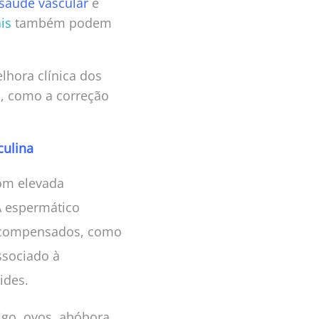
saúde vascular
e
is
também podem
lhora clínica dos
s, como a correção
culina
com elevada
A espermático
m compensados, como
ssociado à
ides.
igo, ovos, abóbora,