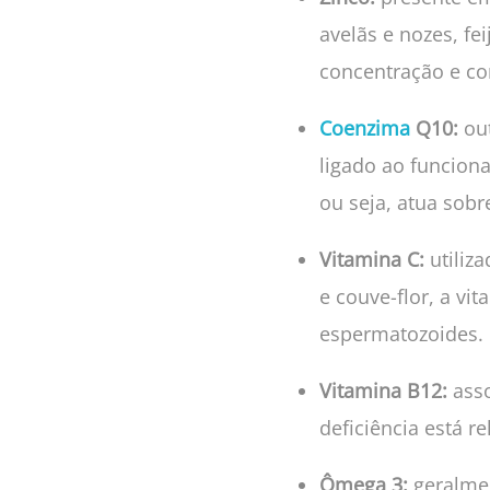
avelãs e nozes, fe
concentração e c
Coenzima
Q10:
ou
ligado ao funcion
ou seja, atua sobr
Vitamina C:
utiliz
e couve-flor, a vi
espermatozoides.
Vitamina B12:
asso
deficiência está 
Ômega 3:
geralme