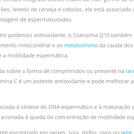
ijões, levedo de cerveja e cebolas, ele está associado
ontagem de espermatozoides.
tro poderoso antioxidante, o Coenzima Q10 também 
amento mitocondrial e ao
metabolismo
da cauda dos
e a motilidade espermática.
ada sobre a forma de comprimidos ou presente na
lar
tamina C é um potente antioxidante e pode melhorar 
ciada à síntese do DNA espermático e à maturação ce
relacionada à queda da concentração de motilidade es
nte encontrado em peixes, soja, milho, ovos ou
leite