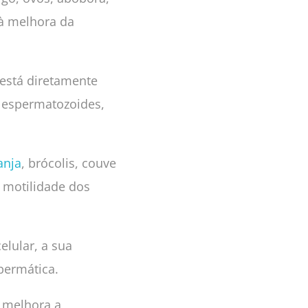
 à melhora da
está diretamente
 espermatozoides,
anja
, brócolis, couve
a motilidade dos
lular, a sua
permática.
, melhora a