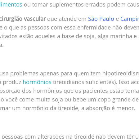
limentos
ou tomar suplementos errados podem caus
cirurgião vascular
que atende em
São Paulo
e
Campi
re o que as pessoas com essa enfermidade não devem 
vitados estão aqueles a base de soja, alga marinha 
a.
usa problemas apenas para quem tem hipotireoidis
ão produz
hormônios
tireoidianos suficientes). Isso ac
bsorção dos hormônios que os pacientes estão toma
o você come muita soja ou bebe um copo grande d
mar um hormônio da tireoide, a absorção é menor.
pessoas com alterações na tireoide não devem ter u