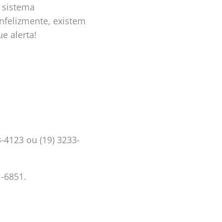
 sistema
nfelizmente, existem
e alerta!
3-4123 ou (19) 3233-
1-6851.