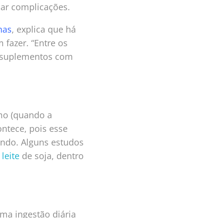
ar complicações.
nas
, explica que há
fazer. “Entre os
e suplementos com
mo (quando a
ontece, pois esse
ndo. Alguns estudos
e
leite
de soja, dentro
ma ingestão diária