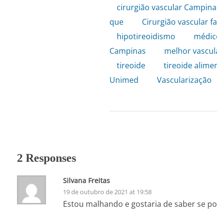
cirurgião vascular Campina
que
,
Cirurgião vascular f
hipotireoidismo
,
médic
Campinas
,
melhor vascul
tireoide
,
tireoide alime
Unimed
,
Vascularização
2 Responses
Silvana Freitas
19 de outubro de 2021 at 19:58
Estou malhando e gostaria de saber se po