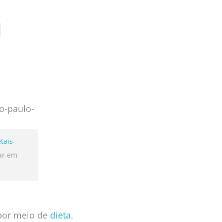
tais
ar em
 por meio de
dieta
.