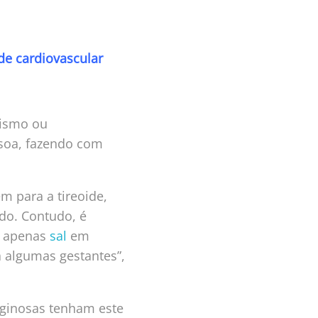
de cardiovascular
dismo ou
ssoa, fazendo com
m para a tireoide,
do. Contudo, é
o apenas
sal
em
a algumas gestantes”,
eaginosas tenham este