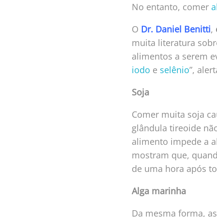
No entanto, comer
a
O
Dr. Daniel Benitti
,
muita literatura sob
alimentos a serem e
iodo
e
selênio
”, alert
Soja
Comer muita soja ca
glândula tireoide n
alimento impede a a
mostram que, quand
de uma hora após to
Alga marinha
Da mesma forma, as 