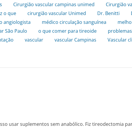
s
,
Cirurgião vascular campinas unimed
,
Cirurgião v
az o que
,
cirurgião vascular Unimed
,
Dr. Benitti
,
o angiologista
,
médico circulação sanguínea
,
melhor
ar São Paulo
,
o que comer para tireoide
,
problemas 
ntação
,
vascular
,
vascular Campinas
,
Vascular cl
sso usar suplementos sem anabólico. Fiz tireodectomia parc