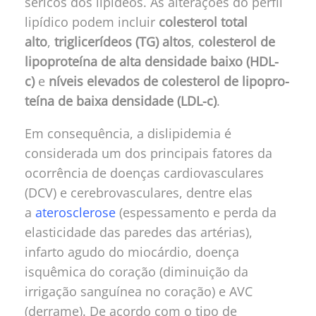
séricos dos lipídeos. As alterações do perfil
lipídico podem incluir
colesterol total
alto
,
triglicerídeos (TG) altos
,
colesterol de
lipoproteína de alta densidade baixo (HDL-
c)
e
níveis elevados de colesterol de lipopro­
teína de baixa densidade (LDL-c)
.
Em consequência, a dislipidemia é
considerada um dos principais fatores da
ocorrência de doenças cardiovasculares
(DCV) e cerebrovasculares, dentre elas
a
aterosclerose
(espessamento e perda da
elasticidade das paredes das artérias),
infarto agudo do miocárdio, doença
isquêmica do coração (diminuição da
irrigação sanguínea no coração) e AVC
(derrame). De acordo com o tipo de