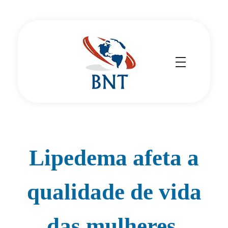
Cirurgião Vascular
Dr Daniel Benitti
Lipedema afeta a
qualidade de vida
das mulheres.