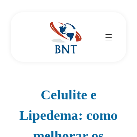
Cirurgião Vascular
Dr Daniel Benitti
Celulite e
Lipedema: como
melhorar os