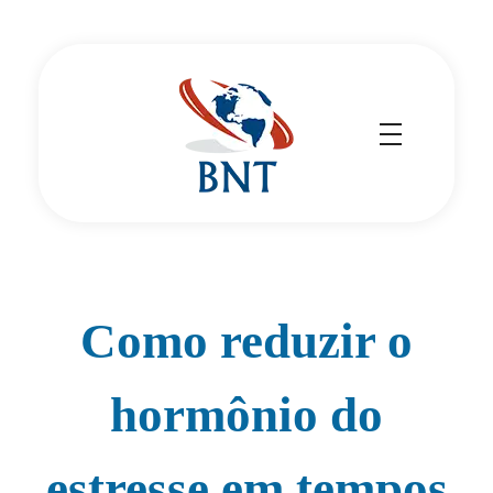
Cirurgião Vascular
Dr Daniel Benitti
Como reduzir o
hormônio do
estresse em tempos