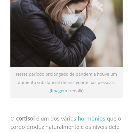
Neste período prolongado de pandemia houve um
aumento substancial de ansiedade nas pessoas.
(
imagem
freepik)
O
cortisol
é um dos vários
hormônios
que o
corpo produz naturalmente e os níveis dele