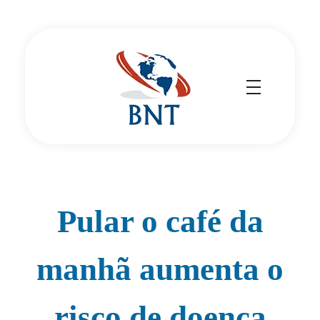
Cirurgião Vascular
Dr Daniel Benitti
Pular o café da
manhã aumenta o
risco de doença