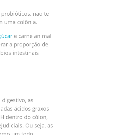
robióticos, não te
em uma colônia.
çúcar
e carne animal
rar a proporção de
bios intestinais
 digestivo, as
madas ácidos graxos
pH dentro do cólon,
udiciais. Ou seja, as
 como um todo