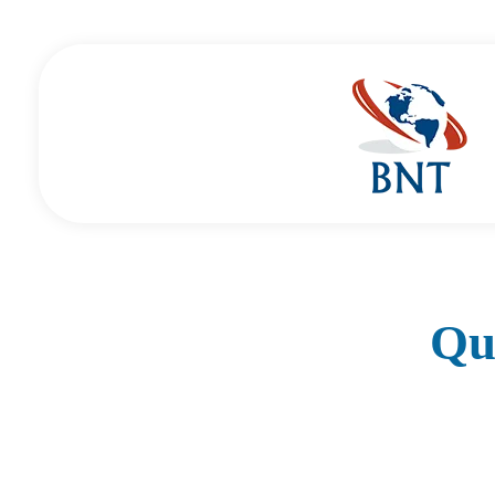
Cirurgião Vascular
Dr Daniel Benitti
Qu