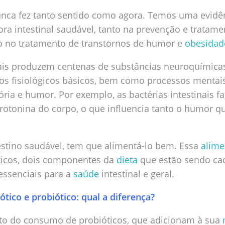
nca fez tanto sentido como agora. Temos uma evidên
ora intestinal saudável, tanto na prevenção e tratam
to no tratamento de transtornos de humor e
obesidad
inais produzem centenas de substâncias neuroquímica
sos fisiológicos básicos, bem como processos mentai
ia e humor. Por exemplo, as bactérias intestinais f
otonina do corpo, o que influencia tanto o humor qu
estino saudável, tem que alimentá-lo bem. Essa
alime
ticos, dois componentes da
dieta
que estão sendo ca
ssenciais para a
saúde
intestinal e geral.
ótico e probiótico: qual a diferença?
o do consumo de probióticos, que adicionam à sua