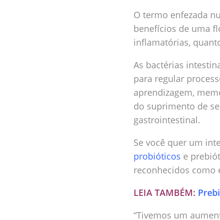
O termo enfezada nu
benefícios de uma fl
inflamatórias, quan
As bactérias intest
para regular proces
aprendizagem, memór
do suprimento de ser
gastrointestinal.
Se você quer um int
probióticos
e prebió
reconhecidos como e
LEIA TAMBÉM:
Prebi
“Tivemos um aument