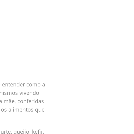
e entender como a
anismos vivendo
a mãe, conferidas
los alimentos que
te, queijo, kefir,