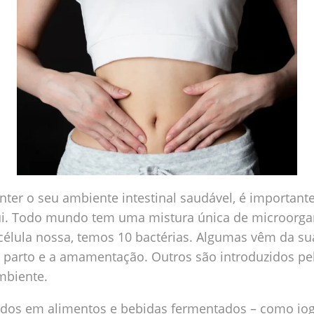
ter o seu ambiente intestinal saudável, é important
ui. Todo mundo tem uma mistura única de microorg
 célula nossa, temos 10 bactérias. Algumas vêm da su
o parto e a amamentação. Outros são introduzidos pe
mbiente.
dos em alimentos e bebidas fermentados – como iogur