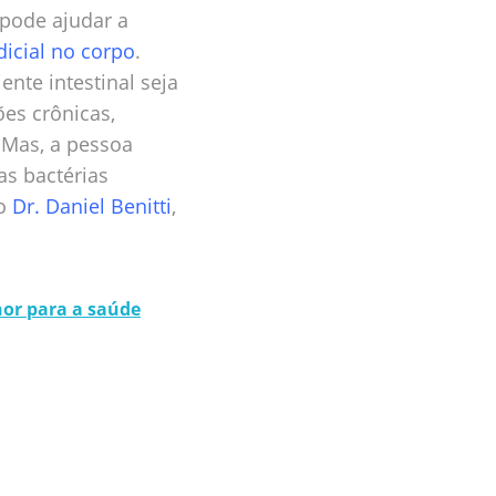
 pode ajudar a
dicial no corpo
.
nte intestinal seja
ões crônicas,
 Mas, a pessoa
as bactérias
 o
Dr. Daniel Benitti
,
hor para a saúde