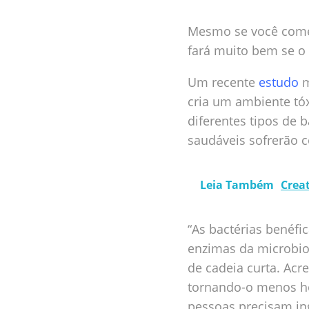
Mesmo se você comer
fará muito bem se o 
Um recente
estudo
m
cria um ambiente tó
diferentes tipos de 
saudáveis sofrerão 
Leia Também
Crea
“As bactérias benéfi
enzimas da microbio
de cadeia curta. Acr
tornando-o menos hos
pessoas precisam ing