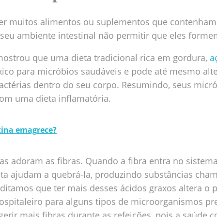
 muitos alimentos ou suplementos que contenham p
seu ambiente intestinal não permitir que eles form
ostrou que uma dieta tradicional rica em gordura,
a
xico para micróbios saudáveis e pode até mesmo alte
bactérias dentro do seu corpo. Resumindo, seus micró
com uma dieta inflamatória.
tina emagrece?
cas adoram as fibras. Quando a fibra entra no sistema
ta ajudam a quebrá-la, produzindo substâncias cha
editamos que ter mais desses ácidos graxos altera o 
pitaleiro para alguns tipos de microorganismos prej
erir mais fibras durante as refeições, pois a saúde