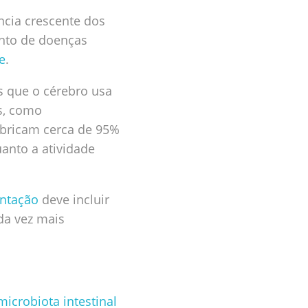
cia crescente dos
ento de doenças
e
.
s que o cérebro usa
s, como
abricam cerca de 95%
anto a atividade
ntação
deve incluir
da vez mais
microbiota intestinal