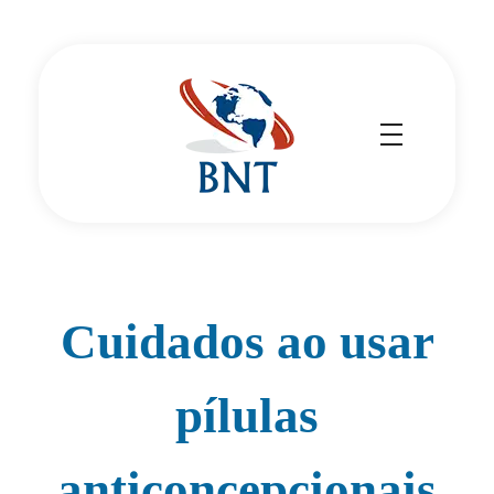
Cirurgião Vascular
Dr Daniel Benitti
Cuidados ao usar
pílulas
anticoncepcionais