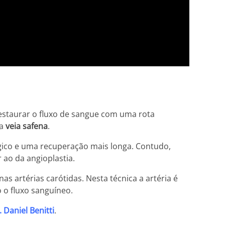
restaurar o fluxo de sangue com uma rota
 a
veia safena
.
gico e uma recuperação mais longa. Contudo,
ao da angioplastia.
s artérias carótidas. Nesta técnica a artéria é
o o fluxo sanguíneo.
. Daniel Benitti
.