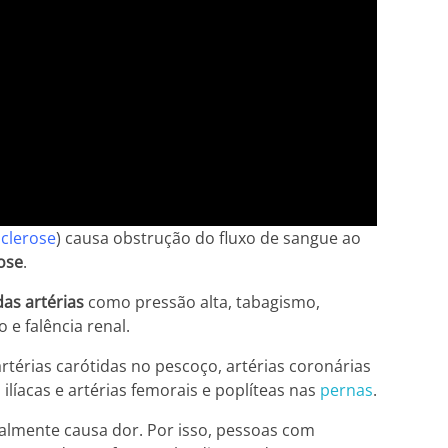
clerose
) causa obstrução do fluxo de sangue ao
ose
.
as artérias
como pressão alta, tabagismo,
 e falência renal.
rtérias carótidas no pescoço, artérias coronárias
 ilíacas e artérias femorais e poplíteas nas
pernas
.
almente causa dor. Por isso, pessoas com