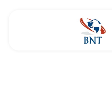
Cirurgião Vascular
Dr Daniel Benitti