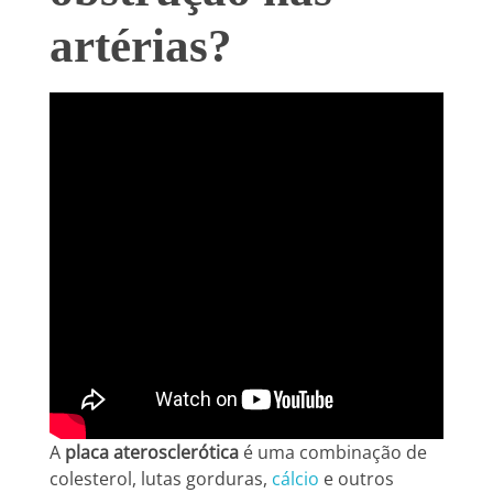
artérias?
A
placa aterosclerótica
é uma combinação de
colesterol, lutas gorduras,
cálcio
e outros