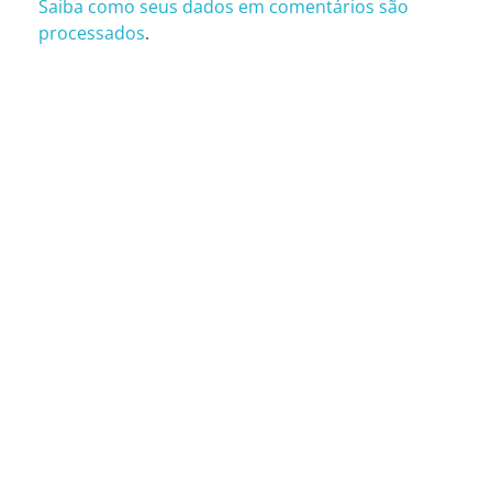
Saiba como seus dados em comentários são
processados
.
CONTATOS
São Paulo (SP)
Telefone: (11) 3081-6851
Whatsapp: (11) 98481-1000
Rua Oscar Freire, 2250, T9/T10 – São Paulo (SP)