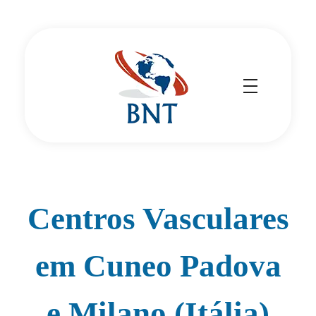
Cirurgião Vascular
Dr Daniel Benitti
Centros Vasculares
em Cuneo Padova
e Milano (Itália)